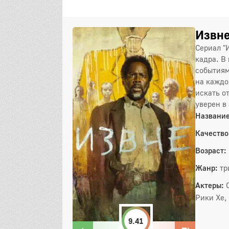
Извне
Сериал "
кадра. В
событиям
на каждо
искать о
уверен в
Название
Качество
Возраст:
Жанр:
тр
Актеры:
Рики Хе,
9.41