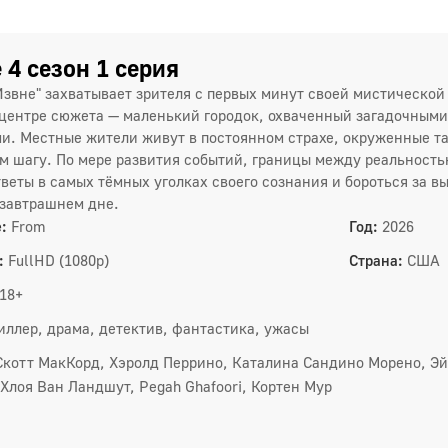
 4 сезон 1 серия
Извне" захватывает зрителя с первых минут своей мистической
 центре сюжета — маленький городок, охваченный загадочны
и. Местные жители живут в постоянном страхе, окруженные т
м шагу. По мере развития событий, границы между реальност
тветы в самых тёмных уголках своего сознания и бороться за в
 завтрашнем дне.
:
From
Год:
2026
1 сез
:
FullHD (1080p)
Страна:
США
1
18+
4
иллер, драма, детектив, фантастика, ужасы
7
Скотт МакКорд, Хэролд Перрино, Каталина Сандино Морено, Эй
 Хлоя Ван Ландшут, Pegah Ghafoori, Кортен Мур
2 сез
1