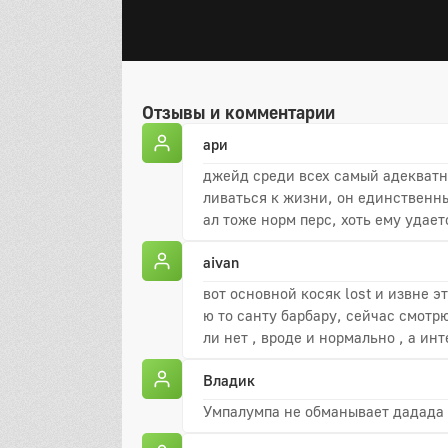
Отзывы и комментарии
ари
джейд среди всех самый адекватны
ливаться к жизни, он единственн
ал тоже норм перс, хоть ему удае
aivan
вот основной косяк lost и извне э
ю то санту барбару, сейчас смотр
ли нет , вроде и нормально , а инт
Владик
Умпалумпа не обманывает дадада