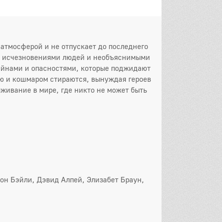
 атмосферой и не отпускает до последнего
ми исчезновениями людей и необъяснимыми
айнами и опасностями, которые поджидают
ью и кошмаром стираются, вынуждая героев
ыживание в мире, где никто не может быть
он
 серия
2 серия
3 серия
 серия
5 серия
6 серия
 серия
8 серия
9 серия
он Бэйли, Дэвид Алпей, Элизабет Браун,
10 серия
он
 серия
2 серия
3 серия