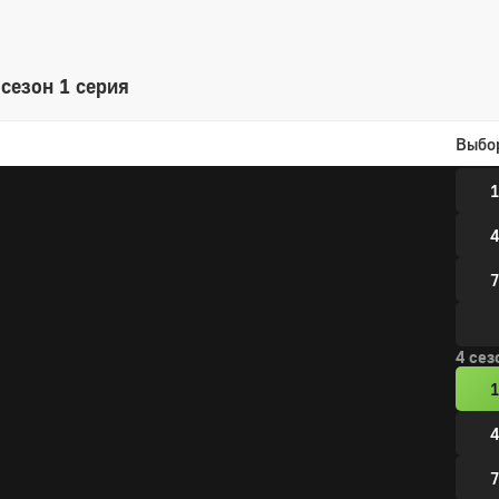
4
7
сезон 1 серия
Выбо
3 сез
1
4
7
4 сез
1
4
7