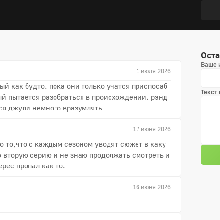
Оста
Ваше 
1 июля 2026
й как будто. пока они только учатся приспосаб
Текст
ый пытается разобраться в происхождении. рэнд
тся джули немного вразумлять
17 июня 2026
то то,что с каждым сезоном уводят сюжет в каку
ю вторую серию и не знаю продолжать смотреть и
ерес пропал как то.
16 июня 2026