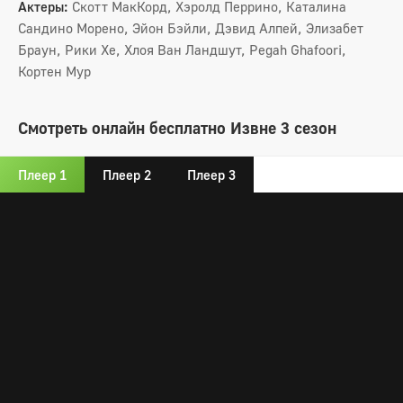
Актеры:
Скотт МакКорд, Хэролд Перрино, Каталина
Сандино Морено, Эйон Бэйли, Дэвид Алпей, Элизабет
Браун, Рики Хе, Хлоя Ван Ландшут, Pegah Ghafoori,
Кортен Мур
Смотреть онлайн бесплатно Извне 3 сезон
Плеер 1
Плеер 2
Плеер 3