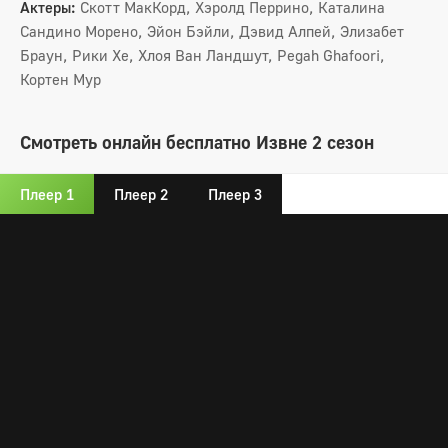
Актеры:
Скотт МакКорд, Хэролд Перрино, Каталина
Сандино Морено, Эйон Бэйли, Дэвид Алпей, Элизабет
Браун, Рики Хе, Хлоя Ван Ландшут, Pegah Ghafoori,
Кортен Мур
Смотреть онлайн бесплатно Извне 2 сезон
Плеер 1
Плеер 2
Плеер 3