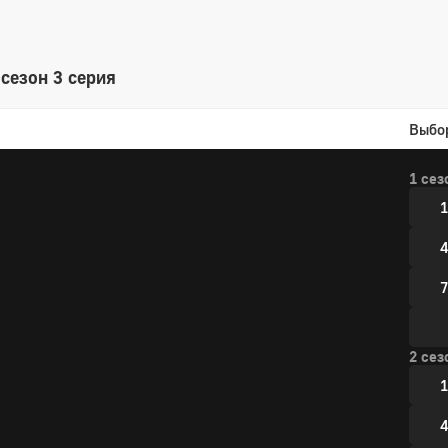
сезон 3 серия
Выбо
1 сез
1
4
7
2 сез
1
4