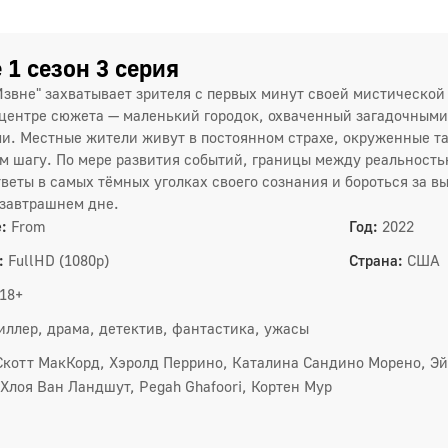
 1 сезон 3 серия
Извне" захватывает зрителя с первых минут своей мистической
 центре сюжета — маленький городок, охваченный загадочны
и. Местные жители живут в постоянном страхе, окруженные т
м шагу. По мере развития событий, границы между реальност
тветы в самых тёмных уголках своего сознания и бороться за в
 завтрашнем дне.
:
From
Год:
2022
:
FullHD (1080p)
Страна:
США
18+
иллер, драма, детектив, фантастика, ужасы
Скотт МакКорд, Хэролд Перрино, Каталина Сандино Морено, Эй
 Хлоя Ван Ландшут, Pegah Ghafoori, Кортен Мур