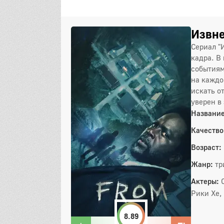
Извне
Сериал "
кадра. В
событиям
на каждо
искать о
уверен в
Название
Качество
Возраст:
Жанр:
тр
Актеры:
Рики Хе,
8.89