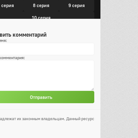
 серия
8 серия
9 серия
10 серия
он
вить комментарий
 серия
2 серия
3 серия
имя:
 серия
5 серия
6 серия
 комментария:
 серия
8 серия
9 серия
10 серия
он
 серия
2 серия
3 серия
Отправить
 серия
5 серия
6 серия
 серия
8 серия
9 серия
инадлежат их законным владельцам. Данный ресурс
10 серия