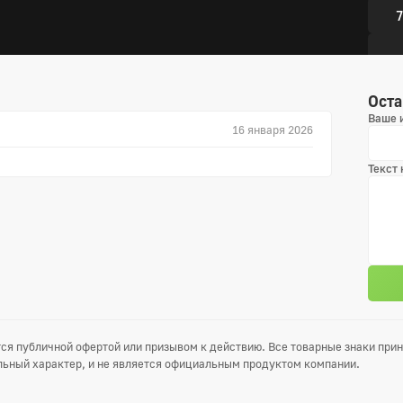
7
3 сез
Оста
1
Ваше 
16 января 2026
4
Текст
7
4 сез
1
4
7
ся публичной офертой или призывом к действию. Все товарные знаки пр
ьный характер, и не является официальным продуктом компании.