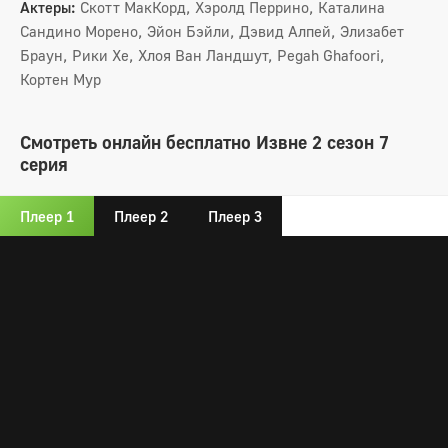
Актеры:
Скотт МакКорд, Хэролд Перрино, Каталина
Сандино Морено, Эйон Бэйли, Дэвид Алпей, Элизабет
Браун, Рики Хе, Хлоя Ван Ландшут, Pegah Ghafoori,
Кортен Мур
Смотреть онлайн бесплатно Извне 2 сезон 7
серия
Плеер 1
Плеер 2
Плеер 3